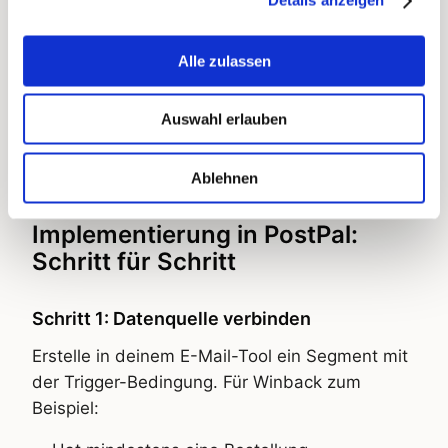
Details anzeigen
Der persönlichste Moment im Direct Mail.
Response Rates liegen signifikant über der
Alle zulassen
Winback-Baseline. Voraussetzung: das
Geburtsdatum muss im E-Mail-Tool hinterlegt
Auswahl erlauben
sein, entweder über ein Opt-in-Formular, per
API oder per CSV-Upload.
Ablehnen
Implementierung in PostPal:
Schritt für Schritt
Schritt 1: Datenquelle verbinden
Erstelle in deinem E-Mail-Tool ein Segment mit
der Trigger-Bedingung. Für Winback zum
Beispiel: