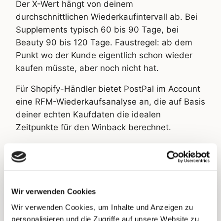
Der X-Wert hängt von deinem
durchschnittlichen Wiederkaufintervall ab. Bei
Supplements typisch 60 bis 90 Tage, bei
Beauty 90 bis 120 Tage. Faustregel: ab dem
Punkt wo der Kunde eigentlich schon wieder
kaufen müsste, aber noch nicht hat.
Für Shopify-Händler bietet PostPal im Account
eine RFM-Wiederkaufsanalyse an, die auf Basis
deiner echten Kaufdaten die idealen
Zeitpunkte für den Winback berechnet.
Zweitkäufer-Push (2nd Order Push)
Segment: Kunden 30 bis 45 Tage nach
Erstbestellung ohne Zweitkauf.
Wir verwenden Cookies
Der Moment wo der erste Eindruck noch frisch
Wir verwenden Cookies, um Inhalte und Anzeigen zu
personalisieren und die Zugriffe auf unsere Website zu
ist, aber der natürliche Wiederkaufimpuls noch