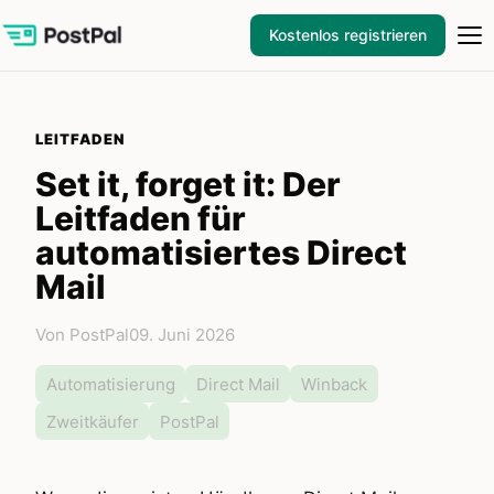
Kostenlos registrieren
LEITFADEN
Set it, forget it: Der
Leitfaden für
automatisiertes Direct
Mail
Von PostPal
09. Juni 2026
Automatisierung
Direct Mail
Winback
Zweitkäufer
PostPal