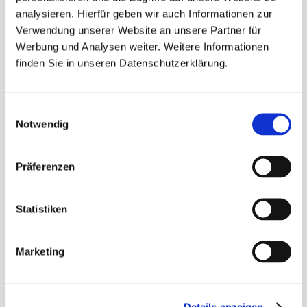
analysieren. Hierfür geben wir auch Informationen zur
nicht eingetreten ist. Ideal für
Verwendung unserer Website an unsere Partner für
Produktempfehlungen basierend auf dem
Werbung und Analysen weiter. Weitere Informationen
Erstkauf.
finden Sie in unseren Datenschutzerklärung.
VIP-Touchpoint
Einwilligungsauswahl
Segment: High-CLV-Kunden kurz nach dem x-
Notwendig
ten Kauf.
Eine der wirkungsvollsten Automationen, die
Präferenzen
am häufigsten übersehen wird. Wertschätzung
und exklusiver Content wirken hier oft stärker
Statistiken
als ein Rabatt.
Marketing
Geburtstagsmailing (Geheimtipp)
Segment: Kunden deren Geburtstagsdatum in
den nächsten 14 Tagen liegt.