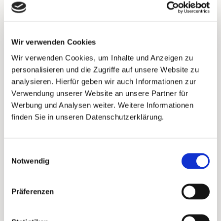
PostPal’s App Listing
Die Vorteile der nativen App-
Wir verwenden Cookies
Integration
Wir verwenden Cookies, um Inhalte und Anzeigen zu
personalisieren und die Zugriffe auf unsere Website zu
Unsere Marketplace-App bringt euch weit über
analysieren. Hierfür geben wir auch Informationen zur
den Standard einer Webhook-Lösung hinaus:
Verwendung unserer Website an unsere Partner für
Werbung und Analysen weiter. Weitere Informationen
Bidirektionale Kommunikation
: Wir pushen
finden Sie in unseren Datenschutzerklärung.
Events zurück an eure Profile → bessere
Segmente, angereicherte Daten und mehr
Möglichkeiten für komplexe Flows.
Einwilligungsauswahl
Notwendig
Nahtlos im Flow Builder
: Direct Mail-
Kampagnen lassen sich so einfach in
Präferenzen
bestehende E-Mail-Flows einbauen wie SMS
oder E-Mail.