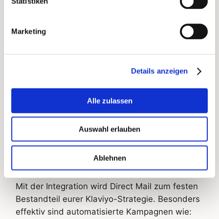
Statistiken
Detaillierte Auswertungen
: Analysiert, wie
verschiedene Kundengruppen (z. B.
Marketing
Einmalkäufer vs. Mehrfachkäufer, E-Mail-
Öffner vs. Nicht-Öffner) auf eure Print-
Kampagnen reagieren.
Details anzeigen
Datenschutz & Opt-outs
: Werbeverweigerer
Alle zulassen
lassen sich direkt in Klaviyo ausschließen,
kein umständliches Handling über
Auswahl erlauben
verschiedene Tools mehr.
Ablehnen
Typische Use Cases
Mit der Integration wird Direct Mail zum festen
Bestandteil eurer Klaviyo-Strategie. Besonders
effektiv sind automatisierte Kampagnen wie: