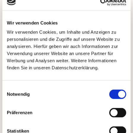
unterschiedliche Kontakte hinzu, z. B. deine
Büro- und Privatadresse oder Adressen in
verschiedenen Städten. Die Deutsche Post hat
Wir verwenden Cookies
bei Büroadressen häufiger
Wir verwenden Cookies, um Inhalte und Anzeigen zu
Zustellschwierigkeiten und liefert
personalisieren und die Zugriffe auf unsere Website zu
deutschlandweit oft zu unterschiedlichen
analysieren. Hierfür geben wir auch Informationen zur
Zeitpunkten aus. So bekommst du ein
Verwendung unserer Website an unsere Partner für
realistisches Bild, wann dein Mailing tatsächlich
Werbung und Analysen weiter. Weitere Informationen
zugestellt wird, und hast ein gutes Gefühl, was
finden Sie in unseren Datenschutzerklärung.
schon passiert ist.
Einwilligungsauswahl
Notwendig
Wichtig zu wissen
Kontakte werden nur hinzugefügt, wenn
Präferenzen
Land des Kontakts und Versandland des
Mailings übereinstimmen. Beispiel: Kontakt
Statistiken
mit AT-Adresse + Mailing nach DE = kein