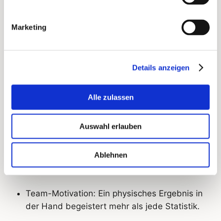
Versand. In dem Fall eine DE-Adresse
anlegen.
Marketing
PostPal verschickt bei jedem Mailing
automatisch ein Exemplar nach Berlin und
Details anzeigen
München, für die interne Qualitätssicherung.
Alle zulassen
Warum du Kontakte hinzufügen
Auswahl erlauben
solltest?
Eigenes Exemplar: Sieh selbst, wie Material
Ablehnen
und Veredelung wirken.
Team-Motivation: Ein physisches Ergebnis in
der Hand begeistert mehr als jede Statistik.