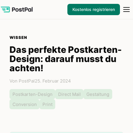
Kostenlos registrieren
WISSEN
Das perfekte Postkarten-
Design: darauf musst du
achten!
Von PostPal
25. Februar 2024
Postkarten-Design
Direct Mail
Gestaltung
Conversion
Print