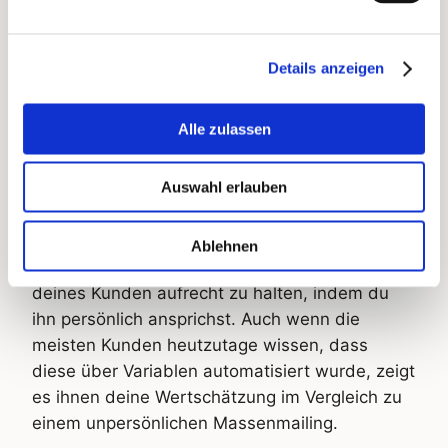
Die ideale Rückseite einer Postkarte
Auf der Rückseite fasst du noch einmal dein
Details anzeigen
Angebot zusammen und erklärst deinem
Kunden, was er tun muss, um das Angebot zu
Alle zulassen
erhalten.
Auswahl erlauben
Persönlichete Anrede
Jeder hört und liest gerne seinen Namen.
Ablehnen
Nutze diesen Effekt, um die Aufmerksamkeit
deines Kunden aufrecht zu halten, indem du
ihn persönlich ansprichst. Auch wenn die
meisten Kunden heutzutage wissen, dass
diese über Variablen automatisiert wurde, zeigt
es ihnen deine Wertschätzung im Vergleich zu
einem unpersönlichen Massenmailing.