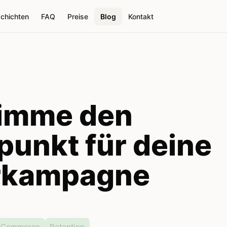
schichten
FAQ
Preise
Blog
Kontakt
timme den
tpunkt für deine
rkampagne
-Commerce
Retention