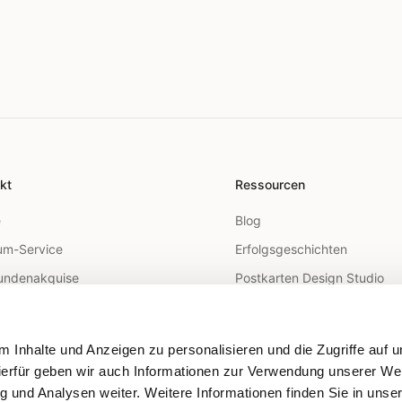
kt
Ressourcen
e
Blog
m-Service
Erfolgsgeschichten
undenakquise
Postkarten Design Studio
arketing
FAQ
utreach
Hilfe-Center
 Inhalte und Anzeigen zu personalisieren und die Zugriffe auf 
 Mail API
ierfür geben wir auch Informationen zur Verwendung unserer We
g und Analysen weiter. Weitere Informationen finden Sie in unse
geting