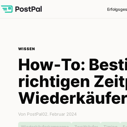
Erfolgsge
WISSEN
How-To: Bes
richtigen Zei
Wiederkäufe
Von PostPal
02. Februar 2024
Wiederkäuferkampagne
Zweitkäufer
Timing
E